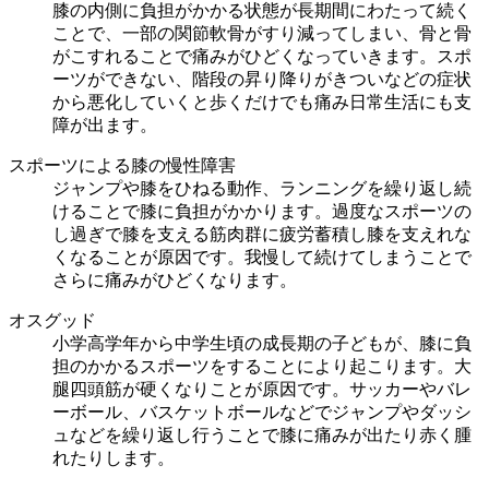
膝の内側に負担がかかる状態が長期間にわたって続く
ことで、一部の関節軟骨がすり減ってしまい、骨と骨
がこすれることで痛みがひどくなっていきます。スポ
ーツができない、階段の昇り降りがきついなどの症状
から悪化していくと歩くだけでも痛み日常生活にも支
障が出ます。
スポーツによる膝の慢性障害
ジャンプや膝をひねる動作、ランニングを繰り返し続
けることで膝に負担がかかります。過度なスポーツの
し過ぎで膝を支える筋肉群に疲労蓄積し膝を支えれな
くなることが原因です。我慢して続けてしまうことで
さらに痛みがひどくなります。
オスグッド
小学高学年から中学生頃の成長期の子どもが、膝に負
担のかかるスポーツをすることにより起こります。大
腿四頭筋が硬くなりことが原因です。サッカーやバレ
ーボール、バスケットボールなどでジャンプやダッシ
ュなどを繰り返し行うことで膝に痛みが出たり赤く腫
れたりします。