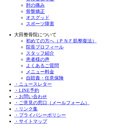
肘の痛み
骨盤矯正
オスグッド
スポーツ障害
大田整骨院について
初めての方へ（ＰＮＦ筋整復法）
院長プロフィール
スタッフ紹介
患者様の声
よくあるご質問
メニュー料金
⾃賠責・任意保険
・ニュースレター
・LINE予約
・お問い合わせ
・ご意見の窓⼝（メールフォーム）
・リンク集
・プライバシーポリシー
・サイトマップ