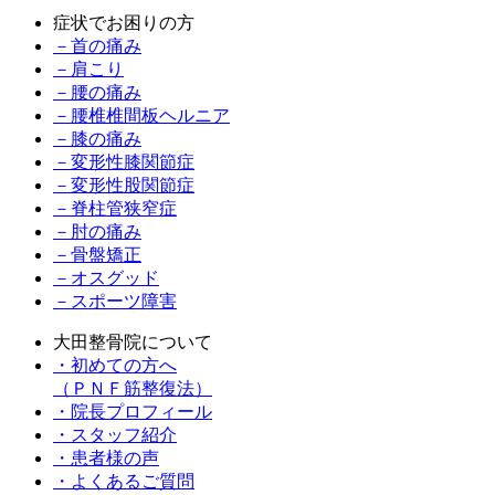
症状でお困りの方
－首の痛み
－肩こり
－腰の痛み
－腰椎椎間板ヘルニア
－膝の痛み
－変形性膝関節症
－変形性股関節症
－脊柱管狭窄症
－肘の痛み
－骨盤矯正
－オスグッド
－スポーツ障害
大田整骨院について
・初めての方へ
（ＰＮＦ筋整復法）
・院長プロフィール
・スタッフ紹介
・患者様の声
・よくあるご質問