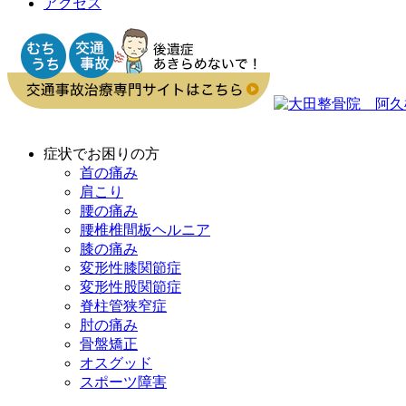
アクセス
症状でお困りの方
首の痛み
肩こり
腰の痛み
腰椎椎間板ヘルニア
膝の痛み
変形性膝関節症
変形性股関節症
脊柱管狭窄症
肘の痛み
骨盤矯正
オスグッド
スポーツ障害