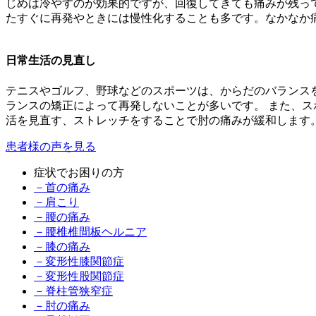
じめは冷やすのが効果的ですが、回復してきても痛みが残っ
たすぐに再発やときには慢性化することも多です。なかなか
日常生活の見直し
テニスやゴルフ、野球などのスポーツは、からだのバランス
ランスの矯正によって再発しないことが多いです。 また、
活を見直す、ストレッチをすることで肘の痛みが緩和します
患者様の声を⾒る
症状でお困りの方
－首の痛み
－肩こり
－腰の痛み
－腰椎椎間板ヘルニア
－膝の痛み
－変形性膝関節症
－変形性股関節症
－脊柱管狭窄症
－肘の痛み