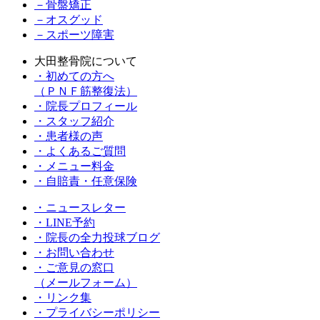
－骨盤矯正
－オスグッド
－スポーツ障害
大田整骨院について
・初めての方へ
（ＰＮＦ筋整復法）
・院長プロフィール
・スタッフ紹介
・患者様の声
・よくあるご質問
・メニュー料金
・⾃賠責・任意保険
・ニュースレター
・LINE予約
・院長の全⼒投球ブログ
・お問い合わせ
・ご意見の窓⼝
（メールフォーム）
・リンク集
・プライバシーポリシー